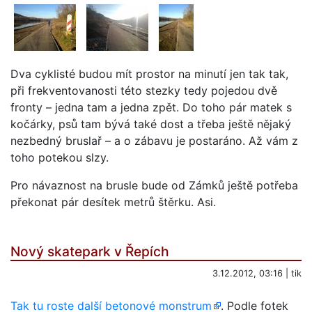
Dva cyklisté budou mít prostor na minutí jen tak tak,
při frekventovanosti této stezky tedy pojedou dvě
fronty – jedna tam a jedna zpět. Do toho pár matek s
kočárky, psů tam bývá také dost a třeba ještě nějaký
nezbedný bruslař – a o zábavu je postaráno. Až vám z
toho potekou slzy.
Pro návaznost na brusle bude od Zámků ještě potřeba
překonat pár desítek metrů štěrku. Asi.
Nový skatepark v Řepích
3.12.2012, 03:16 | tik
Tak tu roste další betonové monstrum
. Podle fotek