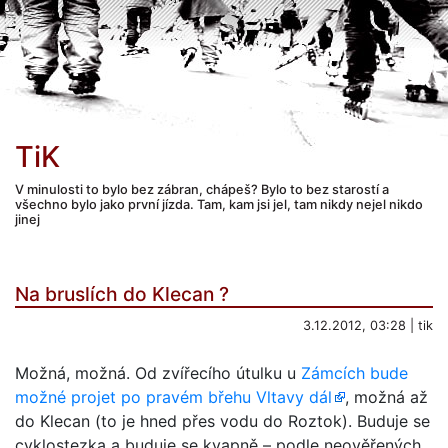
TiK
V minulosti to bylo bez zábran, chápeš? Bylo to bez starostí a
všechno bylo jako první jízda. Tam, kam jsi jel, tam nikdy nejel nikdo
jinej
Na bruslích do Klecan ?
3.12.2012, 03:28 | tik
Možná, možná. Od zvířecího útulku u
Zámcích bude
možné projet po pravém břehu Vltavy dál
, možná až
do Klecan (to je hned přes vodu do Roztok). Buduje se
cyklostezka a buduje se kvapně – podle neověřených