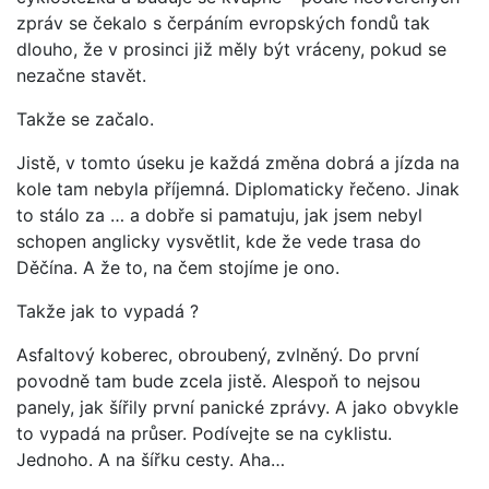
zpráv se čekalo s čerpáním evropských fondů tak
dlouho, že v prosinci již měly být vráceny, pokud se
nezačne stavět.
Takže se začalo.
Jistě, v tomto úseku je každá změna dobrá a jízda na
kole tam nebyla příjemná. Diplomaticky řečeno. Jinak
to stálo za … a dobře si pamatuju, jak jsem nebyl
schopen anglicky vysvětlit, kde že vede trasa do
Děčína. A že to, na čem stojíme je ono.
Takže jak to vypadá ?
Asfaltový koberec, obroubený, zvlněný. Do první
povodně tam bude zcela jistě. Alespoň to nejsou
panely, jak šířily první panické zprávy. A jako obvykle
to vypadá na průser. Podívejte se na cyklistu.
Jednoho. A na šířku cesty. Aha…